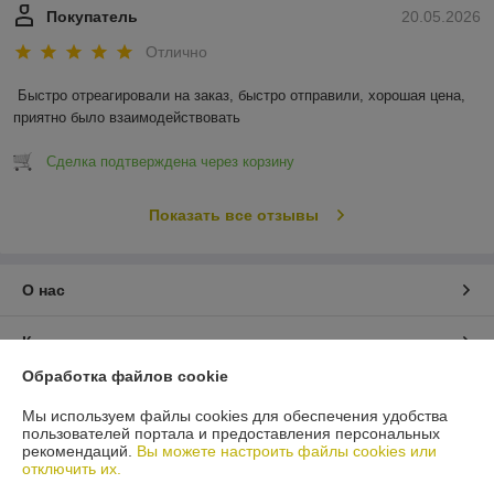
Покупатель
20.05.2026
Отлично
Быстро отреагировали на заказ, быстро отправили, хорошая цена, 
приятно было взаимодействовать
Сделка подтверждена через корзину
Показать все отзывы
О нас
Контакты
Обработка файлов cookie
Доставка и оплата
Мы используем файлы cookies для обеспечения удобства
пользователей портала и предоставления персональных
График работы
рекомендаций.
Вы можете настроить файлы cookies или
отключить их.