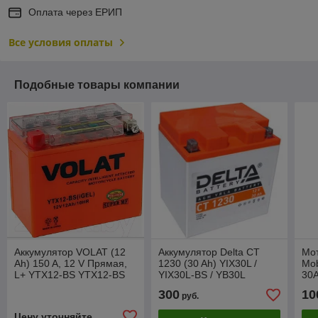
Оплата через ЕРИП
Все условия оплаты
Подобные товары компании
Аккумулятор VOLAT (12
Аккумулятор Delta CT
Мот
Ah) 150 A, 12 V Прямая,
1230 (30 Ah) YIX30L /
Mo
L+ YTX12-BS YTX12-BS
YIX30L-BS / YB30L
30A
(iGEL)
300
10
руб.
Цену уточняйте