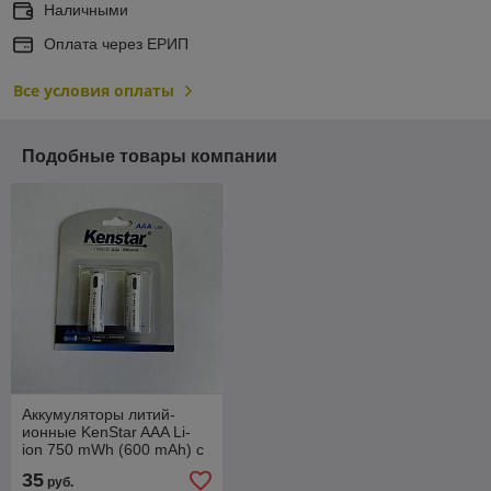
Наличными
Оплата через ЕРИП
Все условия оплаты
Подобные товары компании
Аккумуляторы литий-
ионные KenStar AAA Li-
ion 750 mWh (600 mAh) с
разъемом зарядки Type-
35
руб.
C BL-2 (блистер 2шт.)