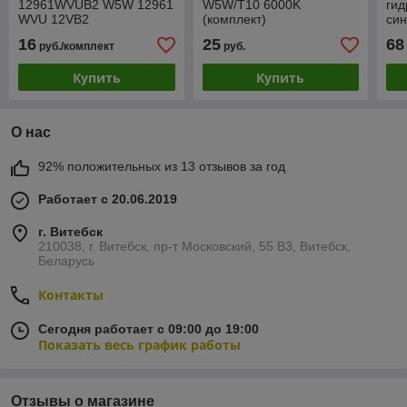
12961WVUB2 W5W 12961
W5W/T10 6000K
гид
WVU 12VB2
(комплект)
си
FO
16
25
68
руб./комплект
руб.
VE
Купить
Купить
О нас
92% положительных из 13 отзывов за год
Работает с 20.06.2019
г. Витебск
210038, г. Витебск, пр-т Московский, 55 B3, Витебск,
Беларусь
Контакты
Сегодня работает с 09:00 до 19:00
Показать весь график работы
Отзывы о магазине