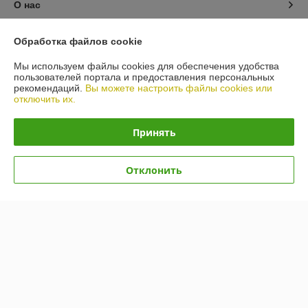
О нас
Контакты
Обработка файлов cookie
Мы используем файлы cookies для обеспечения удобства
Доставка и оплата
пользователей портала и предоставления персональных
рекомендаций.
Вы можете настроить файлы cookies или
отключить их.
График работы
Принять
Полная версия сайта
Политика обработки cookies
Отклонить
Сайт создан на платформе Deal.by
Информация для покупателя