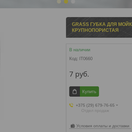
1
2
3
GRASS ГУБКА ДЛЯ МОЙ
КРУПНОПОРИСТАЯ
В наличии
Код:
IT0660
7
руб.
Купить
+375 (29) 679-76-65
Отдел продаж
Условия оплаты и доставки