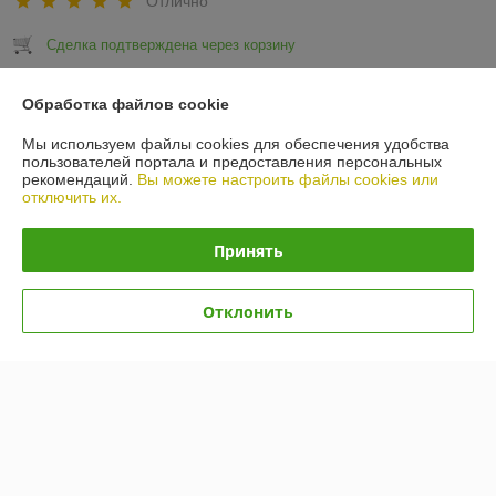
Отлично
Сделка подтверждена через корзину
Обработка файлов cookie
Покупатель
20.05.2026
Мы используем файлы cookies для обеспечения удобства
Отлично
пользователей портала и предоставления персональных
рекомендаций.
Вы можете настроить файлы cookies или
Быстро отреагировали на заказ, быстро отправили, хорошая цена, 
отключить их.
приятно было взаимодействовать
Принять
Сделка подтверждена через корзину
Отклонить
Показать все отзывы
О нас
Контакты
Доставка и оплата