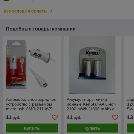
Все условия оплаты
Подобные товары компании
Автомобильное зарядное
Аккумуляторы литий-
Зар
устройство с разъемом
ионные KenStar AA Li-ion
12/
micro usb CMR-211 AVS
2100 mWh (1800 mAh) с
5V-
(A78029S)
разъемом зарядки Type-
AT
11
41
13
руб.
руб.
C BL-2 (блистер 2 шт.)
Купить
Купить