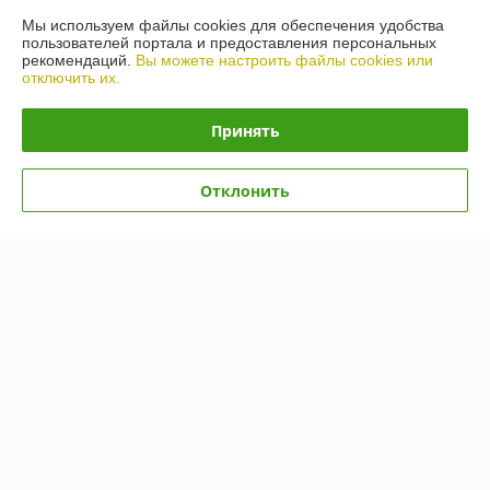
Мы используем файлы cookies для обеспечения удобства
Доставка и оплата
пользователей портала и предоставления персональных
рекомендаций.
Вы можете настроить файлы cookies или
отключить их.
График работы
Принять
Полная версия сайта
Политика обработки cookies
Отклонить
Сайт создан на платформе Deal.by
Информация для покупателя
Юридическое лицо:
Общество с ограниченной ответственностью
«ВИТАВТОБАЗИС»
210038, г. Витебск, Московский пр-т, д.55В-3
Регистрационный номер ЕГР: 390431042