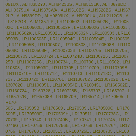
051UX
,
ALH8352YJ
,
ALH8423BS
,
ALH8513LK
,
ALH8678DD
,
ALH9375UX
,
ALH9375WA
,
ALH9516BS
,
ALH9528BS
,
ALH967
2LP
,
ALH9899DD
,
ALH9899UX
,
ALH9900UX
,
ALL2112GB
,
A
LL3152GB
,
ALM1357LP
,
LR1100502
,
LR1100502B
,
LR11005
02C
,
LR1100502E
,
LR1100502F
,
LR1100502G
,
LR1100502J
,
LR1100502K
,
LR1100502L
,
LR1100502N
,
LR1100503
,
LR110
0503B
,
LR1100503F
,
LR1100504C
,
LR1100504E
,
LR1100505
,
LR1100505B
,
LR1100507
,
LR1100508
,
LR1100508B
,
LR110
0508C
,
LR1100508F
,
LR1100703B
,
LR1100705
,
LR1100705
,
LR1100709
,
LR1100724
,
LR1100724B
,
LR1100725
,
LR11007
25B
,
LR1100725C
,
LR1100734
,
LR1100736
,
LR1110502
,
LR1
110503
,
LR1110503F
,
LR1110705
,
LR1110709
,
LR1110709B
,
LR1110710F
,
LR1110712
,
LR1110713
,
LR1110713C
,
LR1110
717
,
LR1110720
,
LR1120701
,
LR1130702
,
LR1130702B
,
LR1
130702C
,
LR1190951
,
LR1190954E
,
LR160451
,
LR160502E
,
LR160724
,
LR160728
,
LR160728B
,
LR165707
,
LR165707
,
L
R165707B
,
LR165708B
,
LR165709
,
LR165714
,
LR170505
,
L
R170-
505
,
LR170505B
,
LR170509
,
LR170509
,
LR170509C
,
LR170
509E
,
LR170509F
,
LR170509H
,
LR170511
,
LR170738C
,
LR1
70739
,
LR170740
,
LR170740B
,
LR170741
,
LR170745
,
LR17
0746G
,
LR170756
,
LR170756B
,
LR170758
,
LR170764
,
LR17
0766
,
LR170768
,
LR180513
,
LR180725E
,
LR180735
,
LR180