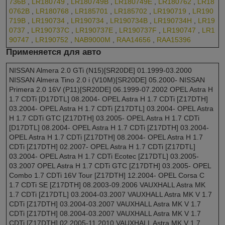
736B
,
LR180749
,
LR180749B
,
LR180749E
,
LR180762
,
LR18
0762B
,
LR180768
,
LR185701
,
LR185702
,
LR190719
,
LR190
719B
,
LR190734
,
LR190734
,
LR190734B
,
LR190734H
,
LR19
0737
,
LR190737C
,
LR190737E
,
LR190737F
,
LR190747
,
LR1
90747
,
LR190752
,
NAB9000M
,
RAA14656
,
RAA15396
Применяется для авто
NISSAN Almera 2.0 GTi (N15)[SR20DE] 01.1999-03.2000
NISSAN Almera Tino 2.0 i (V10M)[SR20DE] 05.2000- NISSAN
Primera 2.0 16V (P11)[SR20DE] 06.1999-07.2002 OPEL Astra H
1.7 CDTi [D17DTL] 08.2004- OPEL Astra H 1.7 CDTi [Z17DTH]
03.2004- OPEL Astra H 1.7 CDTi [Z17DTL] 03.2004- OPEL Astra
H 1.7 CDTi GTC [Z17DTH] 03.2005- OPEL Astra H 1.7 CDTi
[D17DTL] 08.2004- OPEL Astra H 1.7 CDTi [Z17DTH] 03.2004-
OPEL Astra H 1.7 CDTi [Z17DTH] 08.2004- OPEL Astra H 1.7
CDTi [Z17DTH] 02.2007- OPEL Astra H 1.7 CDTi [Z17DTL]
03.2004- OPEL Astra H 1.7 CDTi Ecotec [Z17DTL] 03.2005-
03.2007 OPEL Astra H 1.7 CDTi GTC [Z17DTH] 03.2005- OPEL
Combo 1.7 CDTi 16V Tour [Z17DTH] 12.2004- OPEL Corsa C
1.7 CDTi SE [Z17DTH] 08.2003-09.2006 VAUXHALL Astra MK
1.7 CDTi [Z17DTL] 03.2004-03.2007 VAUXHALL Astra MK V 1.7
CDTi [Z17DTH] 03.2004-03.2007 VAUXHALL Astra MK V 1.7
CDTi [Z17DTH] 08.2004-03.2007 VAUXHALL Astra MK V 1.7
CDTi [Z17DTH] 02.2005-11.2010 VAUXHALL Astra MK V 1.7