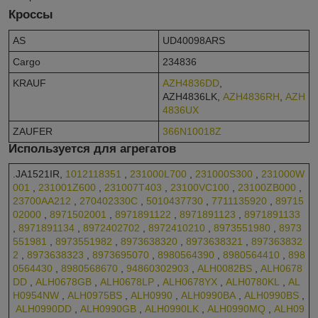
Кроссы
AS
UD40098ARS
Cargo
234836
KRAUF
AZH4836DD
,
AZH4836LK,
AZH4836RH
,
AZH
4836UX
ZAUFER
366N10018Z
Используется для агрегатов
.JA1521IR,
1012118351
,
231000L700
,
231000S300
,
231000W
001
,
231001Z600
,
231007T403
,
23100VC100
,
23100ZB000
,
23700AA212
,
270402330C
,
5010437730
,
7711135920
,
89715
02000
,
8971502001
,
8971891122
,
8971891123
,
8971891133
,
8971891134
,
8972402702
,
8972410210
,
8973551980
,
8973
551981
,
8973551982
,
8973638320
,
8973638321
,
897363832
2
,
8973638323
,
8973695070
,
8980564390
,
8980564410
,
898
0564430
,
8980568670
,
94860302903
,
ALH0082BS
,
ALH0678
DD
,
ALH0678GB
,
ALH0678LP
,
ALH0678YX
,
ALH0780KL
,
AL
H0954NW
,
ALH0975BS
,
ALH0990
,
ALH0990BA
,
ALH0990BS
,
ALH0990DD
,
ALH0990GB
,
ALH0990LK
,
ALH0990MQ
,
ALH09