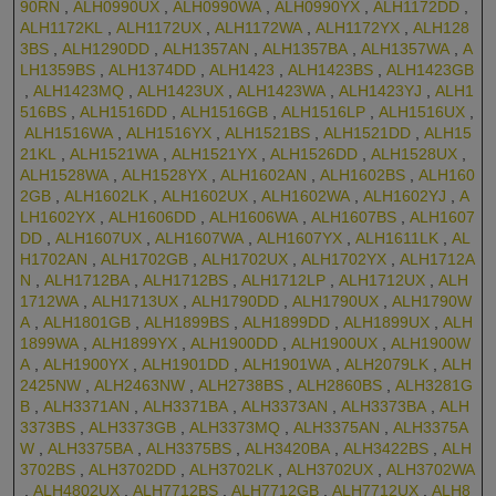
90RN
,
ALH0990UX
,
ALH0990WA
,
ALH0990YX
,
ALH1172DD
,
ALH1172KL
,
ALH1172UX
,
ALH1172WA
,
ALH1172YX
,
ALH128
3BS
,
ALH1290DD
,
ALH1357AN
,
ALH1357BA
,
ALH1357WA
,
A
LH1359BS
,
ALH1374DD
,
ALH1423
,
ALH1423BS
,
ALH1423GB
,
ALH1423MQ
,
ALH1423UX
,
ALH1423WA
,
ALH1423YJ
,
ALH1
516BS
,
ALH1516DD
,
ALH1516GB
,
ALH1516LP
,
ALH1516UX
,
ALH1516WA
,
ALH1516YX
,
ALH1521BS
,
ALH1521DD
,
ALH15
21KL
,
ALH1521WA
,
ALH1521YX
,
ALH1526DD
,
ALH1528UX
,
ALH1528WA
,
ALH1528YX
,
ALH1602AN
,
ALH1602BS
,
ALH160
2GB
,
ALH1602LK
,
ALH1602UX
,
ALH1602WA
,
ALH1602YJ
,
A
LH1602YX
,
ALH1606DD
,
ALH1606WA
,
ALH1607BS
,
ALH1607
DD
,
ALH1607UX
,
ALH1607WA
,
ALH1607YX
,
ALH1611LK
,
AL
H1702AN
,
ALH1702GB
,
ALH1702UX
,
ALH1702YX
,
ALH1712A
N
,
ALH1712BA
,
ALH1712BS
,
ALH1712LP
,
ALH1712UX
,
ALH
1712WA
,
ALH1713UX
,
ALH1790DD
,
ALH1790UX
,
ALH1790W
A
,
ALH1801GB
,
ALH1899BS
,
ALH1899DD
,
ALH1899UX
,
ALH
1899WA
,
ALH1899YX
,
ALH1900DD
,
ALH1900UX
,
ALH1900W
A
,
ALH1900YX
,
ALH1901DD
,
ALH1901WA
,
ALH2079LK
,
ALH
2425NW
,
ALH2463NW
,
ALH2738BS
,
ALH2860BS
,
ALH3281G
B
,
ALH3371AN
,
ALH3371BA
,
ALH3373AN
,
ALH3373BA
,
ALH
3373BS
,
ALH3373GB
,
ALH3373MQ
,
ALH3375AN
,
ALH3375A
W
,
ALH3375BA
,
ALH3375BS
,
ALH3420BA
,
ALH3422BS
,
ALH
3702BS
,
ALH3702DD
,
ALH3702LK
,
ALH3702UX
,
ALH3702WA
,
ALH4802UX
,
ALH7712BS
,
ALH7712GB
,
ALH7712UX
,
ALH8