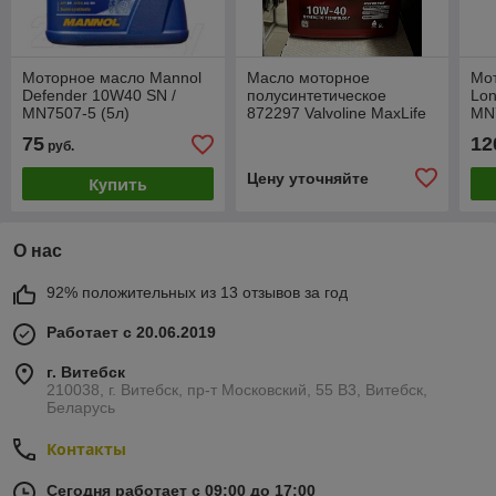
Моторное масло Mannol
Масло моторное
Мо
Defender 10W40 SN /
полусинтетическое
Lon
MN7507-5 (5л)
872297 Valvoline MaxLife
MN7
10W-40, 5L
75
12
руб.
Цену уточняйте
Купить
О нас
92% положительных из 13 отзывов за год
Работает с 20.06.2019
г. Витебск
210038, г. Витебск, пр-т Московский, 55 B3, Витебск,
Беларусь
Контакты
Сегодня работает с 09:00 до 17:00