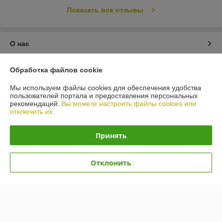
Показать все отзывы
О нас
Контакты
Обработка файлов cookie
Мы используем файлы cookies для обеспечения удобства
Доставка и оплата
пользователей портала и предоставления персональных
рекомендаций.
Вы можете настроить файлы cookies или
отключить их.
График работы
Принять
Полная версия сайта
Политика обработки cookies
Отклонить
Сайт создан на платформе Deal.by