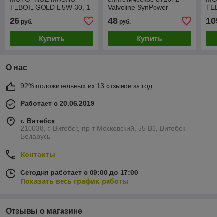
TEBOIL GOLD L 5W‑30, 1
Valvoline SynPower
TE
л
Xtreme XL-III 5W-30 C3,
4 л
26
48
10
руб.
руб.
1L
Купить
Купить
О нас
92% положительных из 13 отзывов за год
Работает с 20.06.2019
г. Витебск
210038, г. Витебск, пр-т Московский, 55 B3, Витебск,
Беларусь
Контакты
Сегодня работает с 09:00 до 17:00
Показать весь график работы
Отзывы о магазине