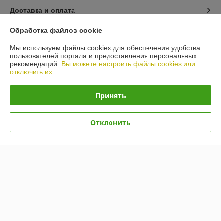
Доставка и оплата
Обработка файлов cookie
График работы
Мы используем файлы cookies для обеспечения удобства
пользователей портала и предоставления персональных
Полная версия сайта
рекомендаций.
Вы можете настроить файлы cookies или
отключить их.
Политика обработки cookies
Принять
Сайт создан на платформе Deal.by
Отклонить
Информация для покупателя
Юридическое лицо:
Общество с ограниченной ответственностью
«ВИТАВТОБАЗИС»
210038, г. Витебск, Московский пр-т, д.55В-3
Регистрационный номер ЕГР: 390431042