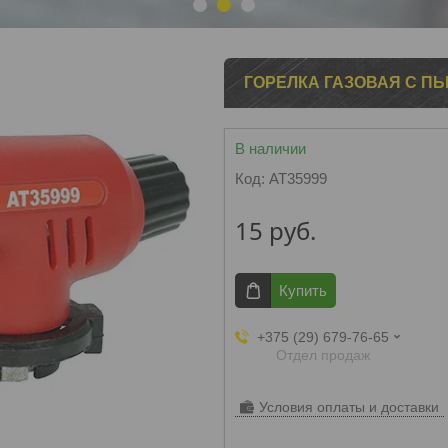
1
2
3
ГОРЕЛКА ГАЗОВАЯ С П
В наличии
Код:
AT35999
15
руб.
Купить
+375 (29) 679-76-65
Отдел продаж
Условия оплаты и доставки