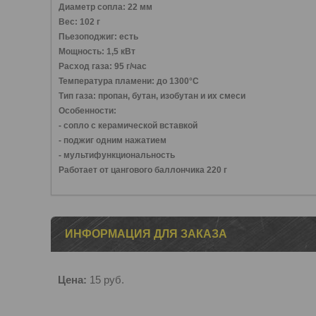
Диаметр сопла: 22 мм
Вес: 102 г
Пьезоподжиг: есть
Мощность: 1,5 кВт
Расход газа: 95 г/час
Температура пламени: до 1300°С
Тип газа: пропан, бутан, изобутан и их смеси
Особенности:
- сопло с керамической вставкой
- поджиг одним нажатием
- мультифункциональность
Работает от цангового баллончика 220 г
ИНФОРМАЦИЯ ДЛЯ ЗАКАЗА
Цена:
15
руб.