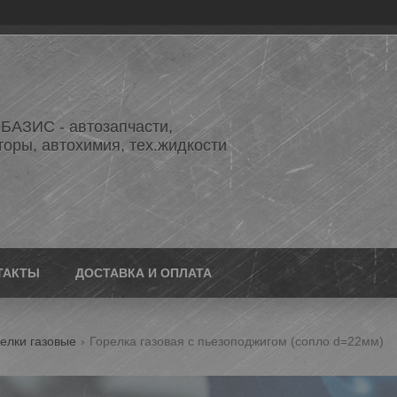
АЗИС - автозапчасти,
торы, автохимия, тех.жидкости
ТАКТЫ
ДОСТАВКА И ОПЛАТА
елки газовые
Горелка газовая с пьезоподжигом (сопло d=22мм)