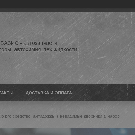
АЗИС - автозапчасти,
торы, автохимия, тех.жидкости
ТАКТЫ
ДОСТАВКА И ОПЛАТА
zio pro cредство "антидождь" ("невидимые дворники"), набор