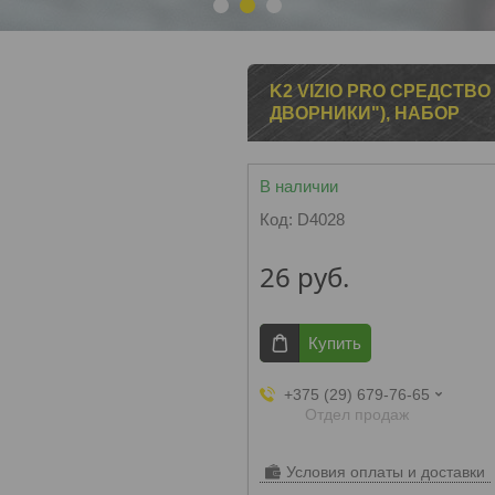
1
2
3
K2 VIZIO PRO CРЕДСТВ
ДВОРНИКИ"), НАБОР
В наличии
Код:
D4028
26
руб.
Купить
+375 (29) 679-76-65
Отдел продаж
Условия оплаты и доставки