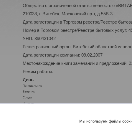
Общество с ограниченной ответственностью «ВИТ
210038, г. Витебск, Московский пр-т, д.55В-3
Дата регистрации в Торговом реестре/Реестре бытовы
Номер в Торговом реестре/Реестре бытовых услуг: 4
УНП: 390431042
Регистрационный орган: Витебский областной испол
Дата регистрации компании: 09.02.2007
Местонахождение книги замечаний и предложений: 210
Режим работы:
День
Понедельник
Вторник
Среда
Четверг
Пятница
Суббота
Мы используем файлы cookie
Воскресенье