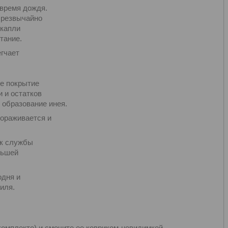
 время дождя.
чрезвычайно
 капли
ытание.
гчает
е покрытие
и и остатков
 образование инея.
мораживается и
к службы
ньшей
одня и
иля.
комплекте) и смочите ее ковриком-невидимкой.