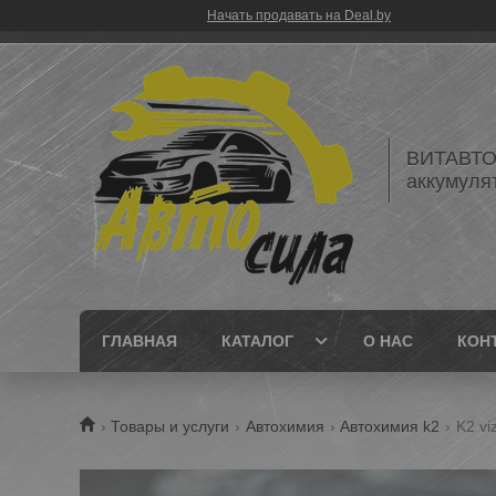
Начать продавать на Deal.by
ВИТАВТОБ
аккумуля
ГЛАВНАЯ
КАТАЛОГ
О НАС
КОН
Товары и услуги
Автохимия
Автохимия k2
K2 vi