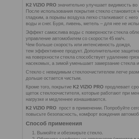
K2 VIZIO PRO
значительно улучшает видимость во
После использования покрытия стекло становится 
гладким, а порывы воздуха легко сталкивают с него
воды и снег. Буря, ливень, метель – для нее не исп
Эффект самослива воды с поверхности стекла обле
управление автомобилем со скорости 45 км/ч.
Чем больше скорость или интенсивность дождя,
тем эффективнее продукт. Дополнительное защитно
на поверхности стекла способствует удалению гряз
насекомых, а зимой уменьшает замерзание стекла и
Стекло с невидимым стеклоочистителем легче раз
дольше остается чистым.
Кроме того, покрытие
K2 VIZIO PRO
продлевает сро
щеток стеклоочистителя, которые работают при ме
нагрузке и медленнее изнашиваются.
K2 VIZIO PRO
прост в применении. Попробуйте сег
повысьте безопасность, комфорт вождения автомоб
Способ применения
Вымойте и обезжирьте стекло.
Оберните салфетку на аппликатор (имеется в 