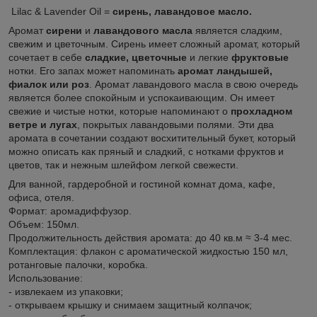
Lilac & Lavender Oil =
сирень,
лавандовое масло.
Аромат
сирени
и
лавандового масла
является сладким,
свежим и цветочным. Сирень имеет сложный аромат, который
сочетает в себе
сладкие, цветочные
и легкие
фруктовые
нотки. Его запах может напоминать
аромат ландышей,
фиалок или роз
. Аромат лавандового масла в свою очередь
является более спокойным и успокаивающим. Он имеет
свежие и чистые нотки, которые напоминают о
прохладном
ветре и лугах
, покрытых лавандовыми полями. Эти два
аромата в сочетании создают восхитительный букет, который
можно описать как пряный и сладкий, с нотками фруктов и
цветов, так и нежным шлейфом легкой свежести.
Для ванной, гардеробной и гостиной комнат дома, кафе,
офиса, отеля.
Формат: аромадиффузор.
Объем: 150мл.
Продолжительность действия аромата: до 40 кв.м ≈ 3-4 мес.
Комплектация: флакон с ароматической жидкостью 150 мл,
ротанговые палочки, коробка.
Использование:
- извлекаем из упаковки;
- открываем крышку и снимаем защитный колпачок;