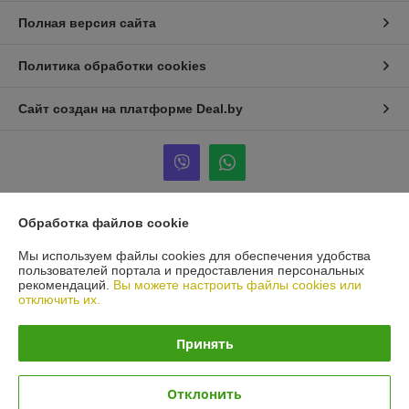
Полная версия сайта
Политика обработки cookies
Сайт создан на платформе Deal.by
Обработка файлов cookie
Информация для покупателя
Мы используем файлы cookies для обеспечения удобства
Юридическое лицо:
Общество с ограниченной ответственностью
пользователей портала и предоставления персональных
«ВИТАВТОБАЗИС»
рекомендаций.
Вы можете настроить файлы cookies или
210038, г. Витебск, Московский пр-т, д.55В-3
отключить их.
Регистрационный номер ЕГР: 390431042
Принять
УНП: 390431042
Регистрационный орган: Витебский областной исполнительны комитет
Отклонить
Дата регистрации компании: 09.02.2007