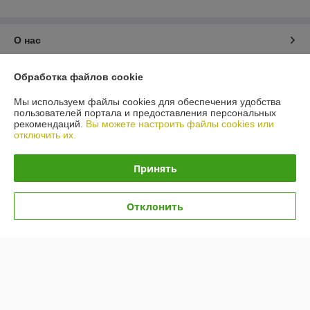
О нас
Контакты
Обработка файлов cookie
Мы используем файлы cookies для обеспечения удобства
Доставка и оплата
пользователей портала и предоставления персональных
рекомендаций.
Вы можете настроить файлы cookies или
отключить их.
График работы
Принять
Полная версия сайта
Политика обработки cookies
Отклонить
Сайт создан на платформе Deal.by