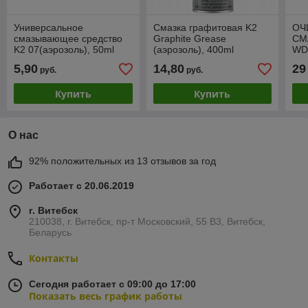
Универсальное
Смазка графитовая K2
ОЧ
смазывающее средство
Graphite Grease
СМ
K2 07(аэрозоль), 50ml
(аэрозоль), 400ml
WD
5,90
14,80
29
руб.
руб.
Купить
Купить
О нас
92% положительных из 13 отзывов за год
Работает с 20.06.2019
г. Витебск
210038, г. Витебск, пр-т Московский, 55 B3, Витебск,
Беларусь
Контакты
Сегодня работает с 09:00 до 17:00
Показать весь график работы