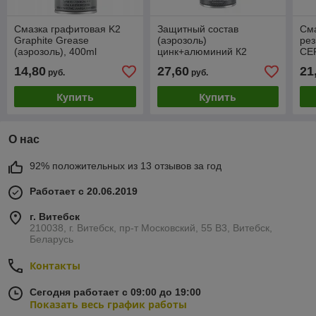
Смазка графитовая K2
Защитный состав
Сма
Graphite Grease
(аэрозоль)
рез
(аэрозоль), 400ml
цинк+алюминий К2
CE
ZINC+ALUMINUM +120С,
14,80
27,60
21
руб.
руб.
400 ml
Купить
Купить
О нас
92% положительных из 13 отзывов за год
Работает с 20.06.2019
г. Витебск
210038, г. Витебск, пр-т Московский, 55 B3, Витебск,
Беларусь
Контакты
Сегодня работает с 09:00 до 19:00
Показать весь график работы