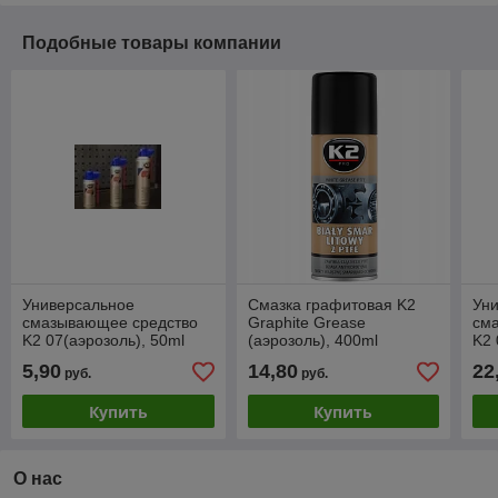
Подобные товары компании
Универсальное
Смазка графитовая K2
Ун
смазывающее средство
Graphite Grease
см
K2 07(аэрозоль), 50ml
(аэрозоль), 400ml
K2 
5,90
14,80
22
руб.
руб.
Купить
Купить
О нас