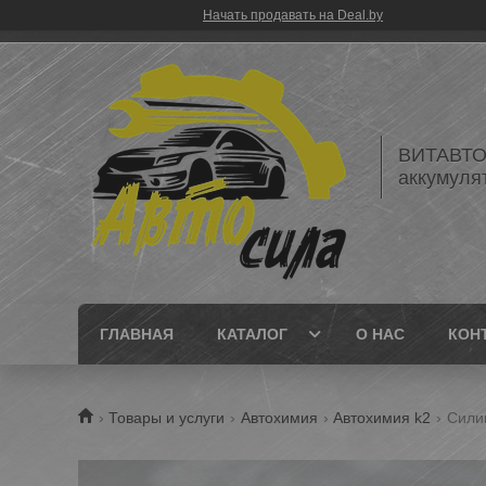
Начать продавать на Deal.by
ВИТАВТОБ
аккумуля
ГЛАВНАЯ
КАТАЛОГ
О НАС
КОН
Товары и услуги
Автохимия
Автохимия k2
Силик