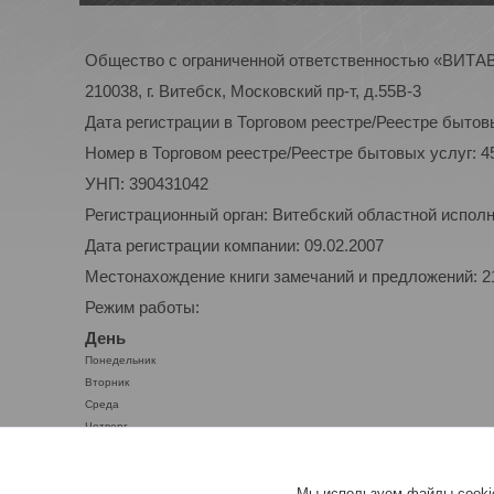
Общество с ограниченной ответственностью «ВИТ
210038, г. Витебск, Московский пр-т, д.55В-3
Дата регистрации в Торговом реестре/Реестре бытовы
Номер в Торговом реестре/Реестре бытовых услуг: 4
УНП: 390431042
Регистрационный орган: Витебский областной испол
Дата регистрации компании: 09.02.2007
Местонахождение книги замечаний и предложений: 210
Режим работы:
День
Понедельник
Вторник
Среда
Четверг
Пятница
Суббота
Мы используем файлы cookie
Воскресенье