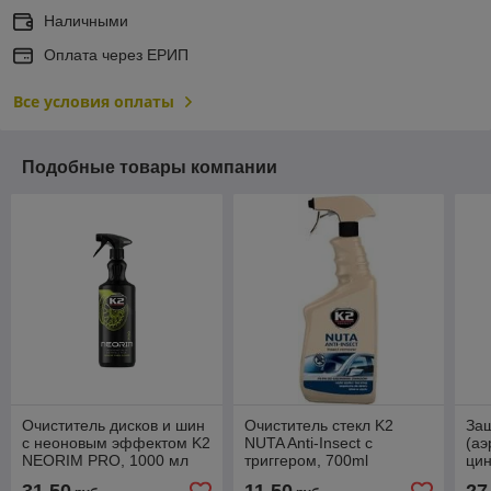
Наличными
Оплата через ЕРИП
Все условия оплаты
Подобные товары компании
Очиститель дисков и шин
Очиститель стекл K2
За
с неоновым эффектом K2
NUTA Anti-Insect с
(аэ
NEORIM PRO, 1000 мл
триггером, 700ml
ци
ZI