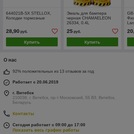
644021B-SX STELLOX,
Эмаль для бампера
GB
Колодки тормозные
черная CHAMAELEON
Фи
26334, 0.4L
Lar
K7 
28,90
25
20
руб.
руб.
(ан
Купить
Купить
О нас
92% положительных из 13 отзывов за год
Работает с 20.06.2019
г. Витебск
210038, г. Витебск, пр-т Московский, 55 B3, Витебск,
Беларусь
Контакты
Сегодня работает с 09:00 до 17:00
Показать весь график работы