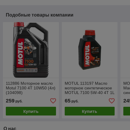
Подобные товары компании
112886 Моторное масло
MOTUL 113197 Масло
MO
Motul 7100 4T 10W50 (4л)
моторное синтетическое
Ма
(104098)
MOTUL 7100 5W-40 4T 1L
си
(104086)
710
259
65
24
руб.
руб.
(10
Купить
Купить
О нас