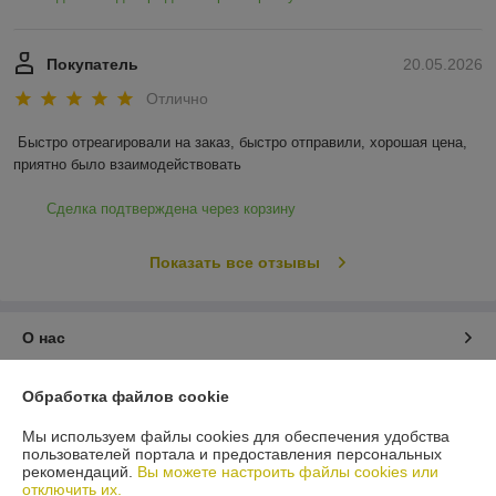
Покупатель
20.05.2026
Отлично
Быстро отреагировали на заказ, быстро отправили, хорошая цена, 
приятно было взаимодействовать
Сделка подтверждена через корзину
Показать все отзывы
О нас
Контакты
Обработка файлов cookie
Мы используем файлы cookies для обеспечения удобства
Доставка и оплата
пользователей портала и предоставления персональных
рекомендаций.
Вы можете настроить файлы cookies или
отключить их.
График работы