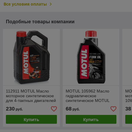
Все условия оплаты
Подобные товары компании
112911 MOTUL Масло
MOTUL 105962 Масло
MO
моторное синтетическое
гидравлическое
мо
для 4-тактных двигателей
синтетическое MOTUL
10W
мотоциклов 7100 20W-50
FORK OIL FACTORY LINE
230
68
38
руб.
руб.
4T, 4L (104104)
VERY LIGHT 2.5W 1L
Купить
Купить