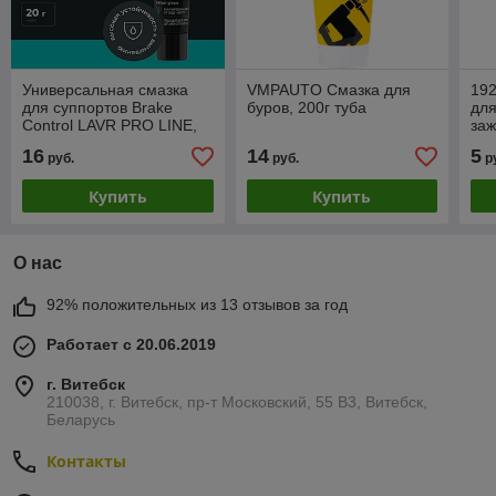
Универсальная смазка
VMPAUTO Смазка для
19
для суппортов Brake
буров, 200г туба
для
Control LAVR PRO LINE,
заж
20 г / Ln3542
МС 
16
14
5
руб.
руб.
р
Купить
Купить
О нас
92% положительных из 13 отзывов за год
Работает с 20.06.2019
г. Витебск
210038, г. Витебск, пр-т Московский, 55 B3, Витебск,
Беларусь
Контакты