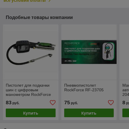
Все условия оплаты
Подобные товары компании
Пистолет для подкачки
Пневмопистолет
Ма
шин с цифровым
RockForce RF-23705
ав
манометром RockForce
20
RF-9T0401D
83
75
8
руб.
руб.
р
Купить
Купить