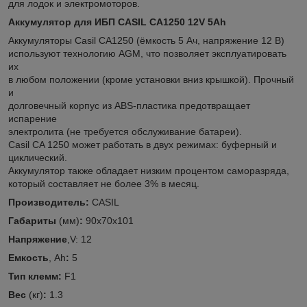
для лодок и электромоторов.
Аккумулятор для ИБП CASIL CA1250 12V 5Ah
Аккумуляторы Casil CA1250 (ёмкость 5 Ач, напряжение 12 В)
используют технологию AGM, что позволяет эксплуатировать
их
в любом положении (кроме установки вниз крышкой). Прочный
и
долговечный корпус из ABS-пластика предотвращает
испарение
электролита (не требуется обслуживание батареи).
Casil CA 1250 может работать в двух режимах: буферный и
циклический.
Аккумулятор также обладает низким процентом саморазряда,
который составляет не более 3% в месяц.
Производитель:
CASIL
Габариты
(мм)
:
90х70х101
Напряжение
,V: 12
Емкость
, Аh
:
5
Тип клемм:
F1
Вес
(кг)
:
1.3