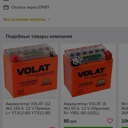
Оплата через ЕРИП
Все условия оплаты
Подобные товары компании
Аккумулятор VOLAT (12
Аккумулятор VOLAT (5
Мот
Ah) 150 A, 12 V Прямая,
Ah) 65 A, 12 V Обратная,
Mo
L+ YTX12-BS YTX12-BS
R+ YB5L-BS (iGEL)
30A
(iGEL)
119x60x129
80
10
руб.