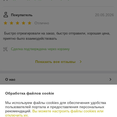
Покупатель
20.05.2026
Отлично
Быстро отреагировали на заказ, быстро отправили, хорошая цена, 
приятно было взаимодействовать
Сделка подтверждена через корзину
Показать все отзывы
О нас
Контакты
Обработка файлов cookie
Мы используем файлы cookies для обеспечения удобства
Доставка и оплата
пользователей портала и предоставления персональных
рекомендаций.
Вы можете настроить файлы cookies или
отключить их.
График работы