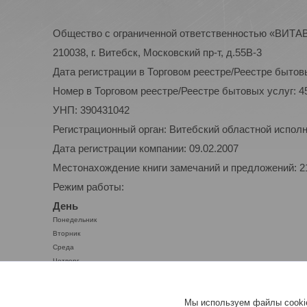
Общество с ограниченной ответственностью «ВИТ
210038, г. Витебск, Московский пр-т, д.55В-3
Дата регистрации в Торговом реестре/Реестре бытовы
Номер в Торговом реестре/Реестре бытовых услуг: 4
УНП: 390431042
Регистрационный орган: Витебский областной испол
Дата регистрации компании: 09.02.2007
Местонахождение книги замечаний и предложений: 210
Режим работы:
День
Понедельник
Вторник
Среда
Четверг
Пятница
Суббота
Мы используем файлы cookie
Воскресенье