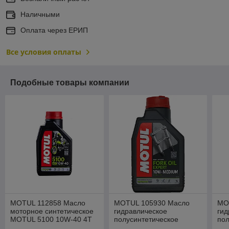
Наличными
Оплата через ЕРИП
Все условия оплаты
Подобные товары компании
MOTUL 112858 Масло
MOTUL 105930 Масло
MO
моторное синтетическое
гидравлическое
гид
MOTUL 5100 10W-40 4T
полусинтетическое
пол
1L (104066)
MOTUL FORK OIL
MO