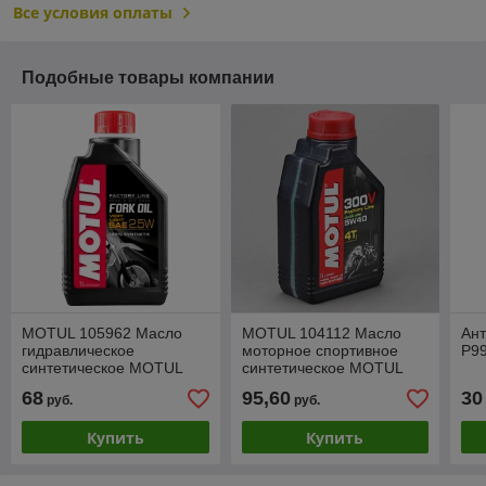
Все условия оплаты
Подобные товары компании
MOTUL 105962 Масло
MOTUL 104112 Масло
Ан
гидравлическое
моторное спортивное
P99
синтетическое MOTUL
синтетическое MOTUL
FORK OIL FACTORY LINE
300V FACTORY LINE
68
95,60
30
руб.
руб.
VERY LIGHT 2.5W 1L
ROAD 5W-40 4T 1L
Купить
Купить