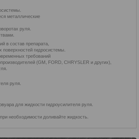
осистемы.
еся металлические
оворотах руля.
твами.
й в состав препарата,
х поверхностей гидросистемы.
современных требований
втопроизводителей (GM, FORD, CHRYSLER и других),
ля.
еля руля.
рвуара для жидкости гидроусилителя руля.
и при необходимости доливайте жидкость.