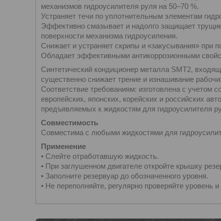
механизмов гидроусилителя руля на 50–70 %.
Устраняет течи по уплотнительным элементам гидр
Эффективно смазывает и надолго защищает трущи
поверхности механизма гидроусиления.
Снижает и устраняет скрипы и «закусывания» при п
Обладает эффективными антикоррозионными свойс
Синтетический кондиционер металла SMT2, входящи
существенно снижает трение и изнашивание рабочи
Соответствие требованиям: изготовлена с учетом 
европейских, японских, корейских и российских а
предъявляемых к жидкостям для гидроусилителя ру
Совместимость
Совместима с любыми жидкостями для гидроусилит
Применение
• Слейте отработавшую жидкость.
• При заглушенном двигателе откройте крышку резе
• Заполните резервуар до обозначенного уровня.
• Не переполняйте, регулярно проверяйте уровень 