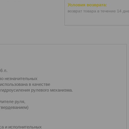
возврат товара в течение 14 дн
6 л.
во незначительных
использована в качестве
 гидроусиления рулевого механизма.
лителе руля,
твердеванием)
са и исполнительных