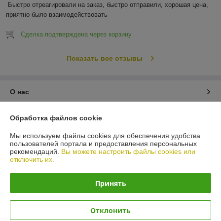
Быстро отреагировали на заказ, быстро отправили, хорошая цена, 
приятно было взаимодействовать
Сделка подтверждена через корзину
Показать все отзывы
О нас
Контакты
Обработка файлов cookie
Мы используем файлы cookies для обеспечения удобства
Доставка и оплата
пользователей портала и предоставления персональных
рекомендаций.
Вы можете настроить файлы cookies или
отключить их.
График работы
Принять
Полная версия сайта
Политика обработки cookies
Отклонить