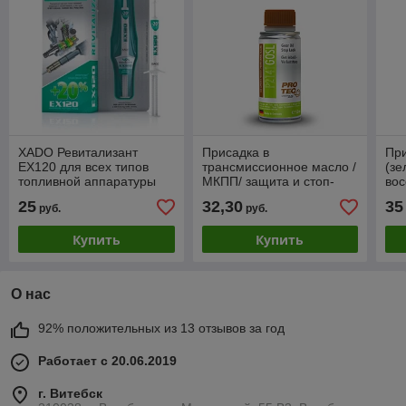
XADO Ревитализант
Присадка в
Пр
EX120 для всех типов
трансмиссионное масло /
(зе
топливной аппаратуры
МКПП/ защита и стоп-
вос
течь PROTEC P2141 Gear
па
25
32,30
35
руб.
руб.
Oil Stop Leak (50мл)
гид
Купить
Купить
О нас
92% положительных из 13 отзывов за год
Работает с 20.06.2019
г. Витебск