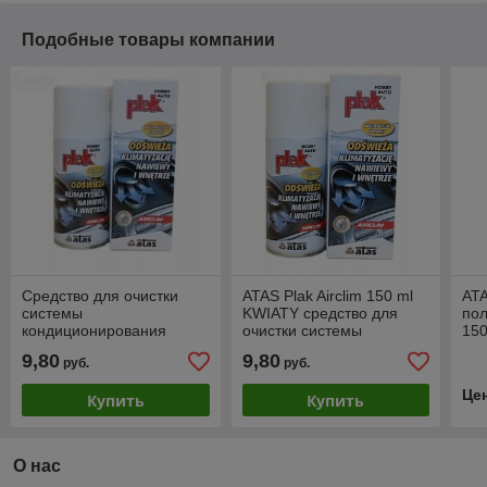
Подобные товары компании
Средство для очистки
ATAS Plak Airclim 150 ml
ATA
системы
KWIATY cредство для
по
кондиционирования
очистки системы
15
воздуха ATAS Plak Airclim
кондиционирования
9,80
9,80
руб.
руб.
mieta (мята),150 ml
воздуха KWIATY
ORIENTU -
Це
Купить
Купить
О нас