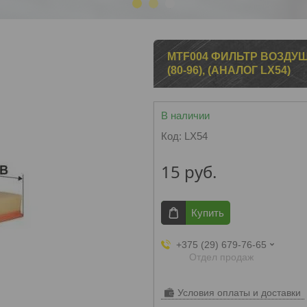
1
2
3
MTF004 ФИЛЬТР ВОЗДУШНЫЙ 
(80-96), (АНАЛОГ LX54)
В наличии
Код:
LX54
15
руб.
Купить
+375 (29) 679-76-65
Отдел продаж
Условия оплаты и доставки