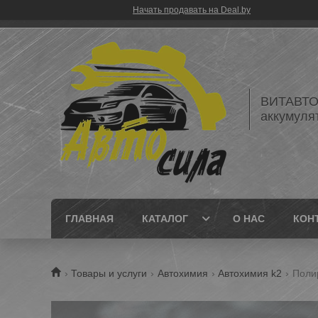
Начать продавать на Deal.by
ВИТАВТОБ
аккумуля
ГЛАВНАЯ
КАТАЛОГ
О НАС
КОН
Товары и услуги
Автохимия
Автохимия k2
Полир