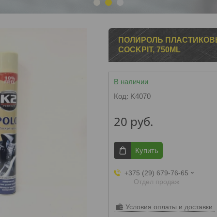
1
2
3
ПОЛИРОЛЬ ПЛАСТИКОВ
COCKPIT, 750ML
В наличии
Код:
K4070
20
руб.
Купить
+375 (29) 679-76-65
Отдел продаж
Условия оплаты и доставки