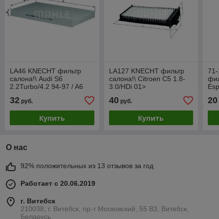
LA46 KNECHT фильтр
LA127 KNECHT фильтр
71
салона!\ Audi S6
салона!\ Citroen C5 1.8-
фил
2.2Turbo/4.2 94-97 / A6
3.0/HDi 01>
Es
1.8-2.5TDi 94-97
2.0
32
40
20
руб.
руб.
02
Купить
Купить
О нас
92% положительных из 13 отзывов за год
Работает с 20.06.2019
г. Витебск
210038, г. Витебск, пр-т Московский, 55 B3, Витебск,
Беларусь