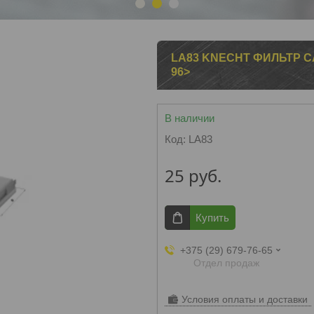
1
2
3
LA83 KNECHT ФИЛЬТР САЛ
96>
В наличии
Код:
LA83
25
руб.
Купить
+375 (29) 679-76-65
Отдел продаж
Условия оплаты и доставки