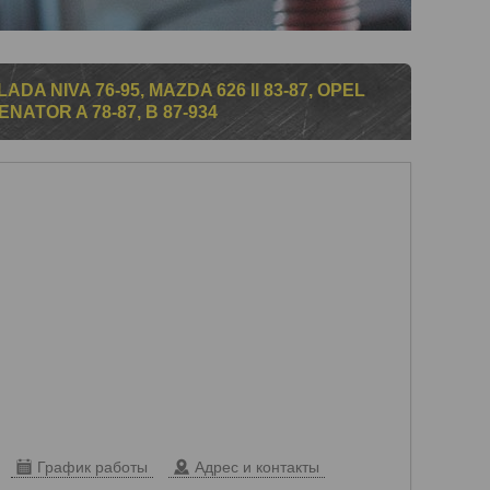
A NIVA 76-95, MAZDA 626 II 83-87, OPEL
SENATOR A 78-87, B 87-934
График работы
Адрес и контакты