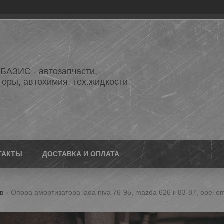
АЗИС - автозапчасти,
торы, автохимия, тех.жидкости
ТАКТЫ
ДОСТАВКА И ОПЛАТА
в
Опора амортизатора lada niva 76-95, mazda 626 ii 83-87, opel om