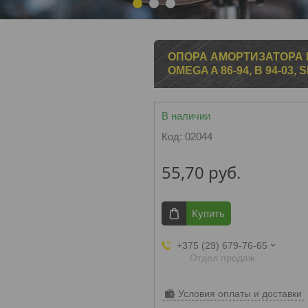
1
2
3
ОПОРА АМОРТИЗАТОРА LAD
OMEGA A 86-94, B 94-03, 
В наличии
Код:
02044
55,70
руб.
Купить
+375 (29) 679-76-65
Отдел продаж
Условия оплаты и доставки