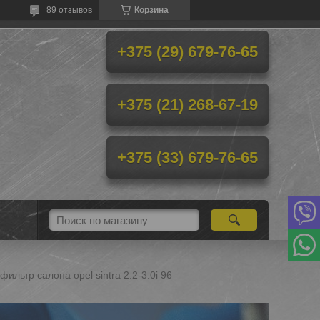
89 отзывов
Корзина
+375 (29) 679-76-65
+375 (21) 268-67-19
+375 (33) 679-76-65
ильтр салона opel sintra 2.2-3.0i 96