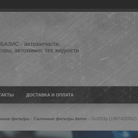
АЗИС - автозапчасти,
торы, автохимия, тех.жидкости
ТАКТЫ
ДОСТАВКА И ОПЛАТА
нные фильтры
Салонные фильтры denso
Dcf203p (1987432052) ф