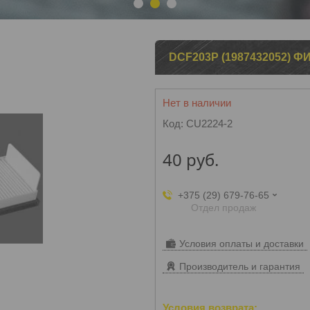
1
2
3
DCF203P (1987432052) ФИ
Нет в наличии
Код:
CU2224-2
40
руб.
+375 (29) 679-76-65
Отдел продаж
Условия оплаты и доставки
Производитель и гарантия