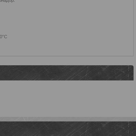
рнадор.
20°C