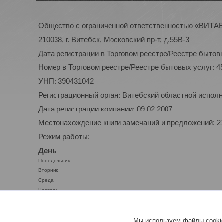
Общество с ограниченной ответственностью «ВИТ
210038, г. Витебск, Московский пр-т, д.55В-3
Дата регистрации в Торговом реестре/Реестре бытовы
Номер в Торговом реестре/Реестре бытовых услуг: 4
УНП: 390431042
Регистрационный орган: Витебский областной испол
Дата регистрации компании: 09.02.2007
Местонахождение книги замечаний и предложений: 210
Режим работы:
День
Понедельник
Вторник
Среда
Четверг
Пятница
Суббота
Мы используем файлы cookie
Воскресенье