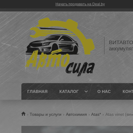
Начать продавать на Deal.by
ВИТАВТОБ
аккумуля
ГЛАВНАЯ
КАТАЛОГ
О НАС
КОН
Товары и услуги
Автохимия
Atas*
Atas vinet (ви