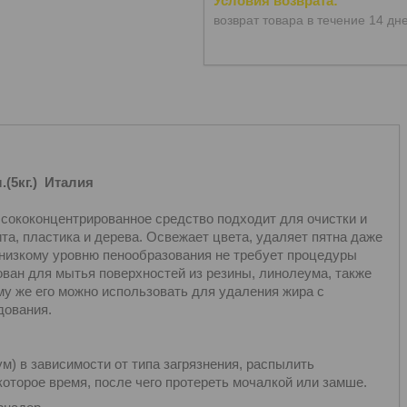
возврат товара в течение 14 дн
(5кг.) Италия
ококонцентрированное средство подходит для очистки и
а, пластика и дерева. Освежает цвета, удаляет пятна даже
 низкому уровню пенообразования не требует процедуры
ван для мытья поверхностей из резины, линолеума, также
у же его можно использовать для удаления жира с
дования.
м) в зависимости от типа загрязнения, распылить
оторое время, после чего протереть мочалкой или замше.