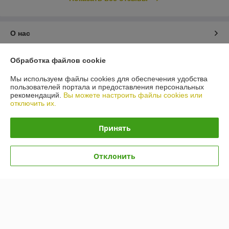
О нас
Контакты
Обработка файлов cookie
Мы используем файлы cookies для обеспечения удобства
Доставка и оплата
пользователей портала и предоставления персональных
рекомендаций.
Вы можете настроить файлы cookies или
отключить их.
График работы
Принять
Полная версия сайта
Политика обработки cookies
Отклонить
Сайт создан на платформе Deal.by