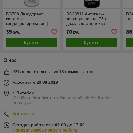
BG708 Дезодорант
BG23811 Антигель-
BG
системы
кондиционер на 75 л.
тор
кондиционирования |
дизельного топлива
Аэрозоль
+Цетан-корректор
35
70
86
руб.
руб.
Высокоэффективный!!!
Купить
Купить
О нас
92% положительных из 13 отзывов за год
Работает с 20.06.2019
г. Витебск
210038, г. Витебск, пр-т Московский, 55 B3, Витебск,
Беларусь
Контакты
Сегодня работает с 09:00 до 17:00
Показать весь график работы