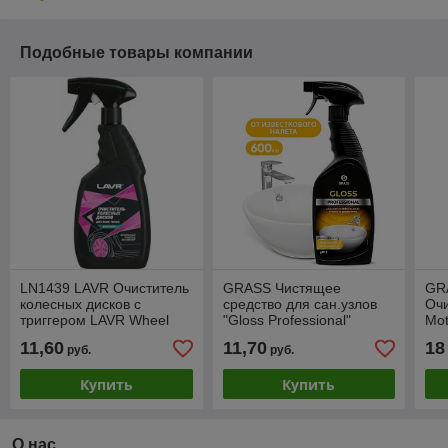
Подобные товары компании
LN1439 LAVR Очиститель
GRASS Чистящее
GR
колесных дисков с
средство для сан.узлов
Очи
триггером LAVR Wheel
"Gloss Professional"
Mot
Disk Cleaner, 500мл
(флакон 600 мл)
11,60
11,70
18
руб.
руб.
Купить
Купить
О нас