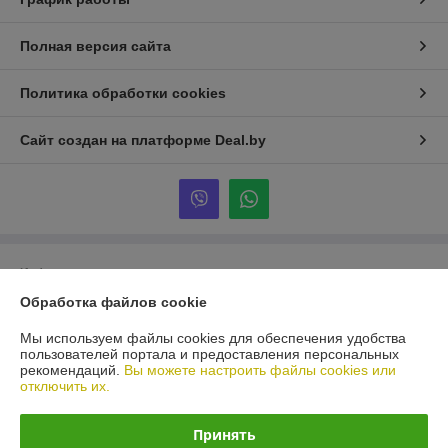
Полная версия сайта
Политика обработки cookies
Сайт создан на платформе Deal.by
Информация для покупателя
Обработка файлов cookie
Юридическое лицо:
Общество с ограниченной ответственностью
«ВИТАВТОБАЗИС»
210038, г. Витебск, Московский пр-т, д.55В-3
Мы используем файлы cookies для обеспечения удобства
пользователей портала и предоставления персональных
Регистрационный номер ЕГР: 390431042
рекомендаций.
Вы можете настроить файлы cookies или
отключить их.
УНП: 390431042
Регистрационный орган: Витебский областной исполнительны комитет
Принять