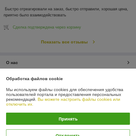
Быстро отреагировали на заказ, быстро отправили, хорошая цена, 
приятно было взаимодействовать
Сделка подтверждена через корзину
Показать все отзывы
О нас
Контакты
Обработка файлов cookie
Мы используем файлы cookies для обеспечения удобства
Доставка и оплата
пользователей портала и предоставления персональных
рекомендаций.
Вы можете настроить файлы cookies или
отключить их.
График работы
Принять
Полная версия сайта
Политика обработки cookies
Отклонить