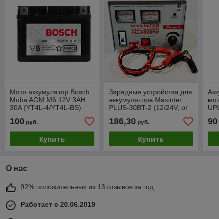
Мото аккумулятор Bosch
Зарядные устройства для
Акк
Moba AGM M6 12V 3AH
аккумулятора Maxinter
мот
30A (YT4L-4/YT4L-BS)
PLUS-30BT-2 (12/24V, от
UP
1 до 300Ah)
(12
100
186,30
90
руб.
руб.
11
90
Купить
Купить
О нас
92% положительных из 13 отзывов за год
Работает с 20.06.2019