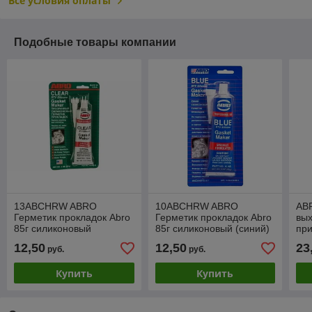
Все условия оплаты
Подобные товары компании
13ABCHRW ABRO
10ABCHRW ABRO
AB
Герметик прокладок Abro
Герметик прокладок Abro
вых
85г силиконовый
85г силиконовый (синий)
при
(прозрачный)
170
12,50
12,50
23
руб.
руб.
Купить
Купить