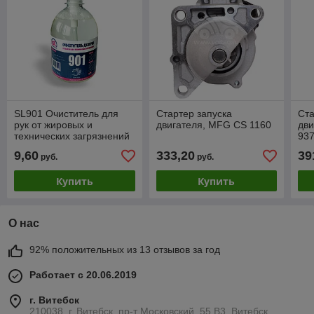
SL901 Очиститель для
Стартер запуска
Ста
рук от жировых и
двигателя, MFG CS 1160
дв
технических загрязнений
937
9,60
333,20
39
руб.
руб.
Купить
Купить
О нас
92% положительных из 13 отзывов за год
Работает с 20.06.2019
г. Витебск
210038, г. Витебск, пр-т Московский, 55 B3, Витебск,