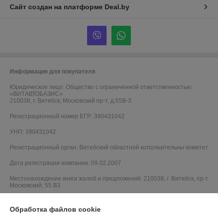
Сайт создан на платформе Deal.by
Информация для покупателя
Юридическое лицо:
Общество с ограниченной ответственностью
«ВИТАВТОБАЗИС»
210038, г. Витебск, Московский пр-т, д.55В-3
Регистрационный номер ЕГР: 390431042
УНП: 390431042
Регистрационный орган: Витебский областной исполнительны комитет
Дата регистрации компании: 09.02.2007
Местонахождение книги жалоб и предложений: 210038, г. Витебск, пр-т
Московский, 55 B3
Обработка файлов cookie