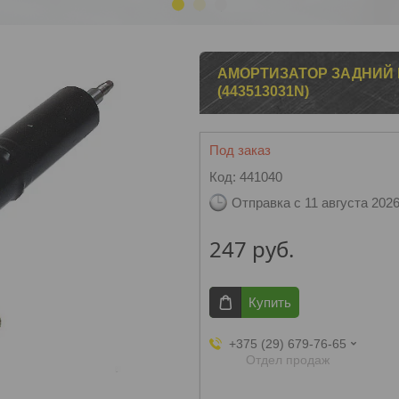
1
2
3
АМОРТИЗАТОР ЗАДНИЙ 
(443513031N)
Под заказ
Код:
441040
Отправка с 11 августа 202
247
руб.
Купить
+375 (29) 679-76-65
Отдел продаж