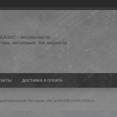
АЗИС - автозапчасти,
торы, автохимия, тех.жидкости
ТАКТЫ
ДОСТАВКА И ОПЛАТА
дний масляный! без чашки sfec ar441040 (443513031n)