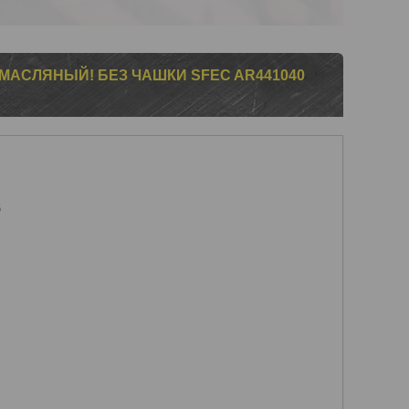
МАСЛЯНЫЙ! БЕЗ ЧАШКИ SFEC AR441040
6