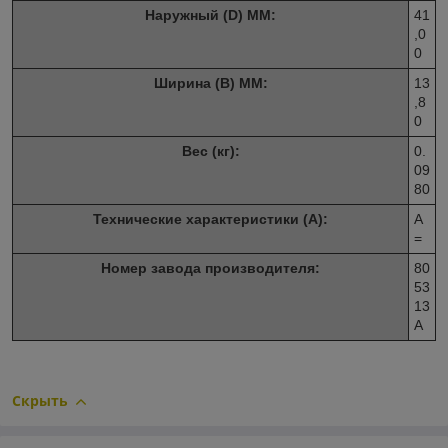
Наружный (D) ММ:
41
,0
0
Ширина (B) MM:
13
,8
0
Вес (кг):
0.
09
80
Технические характеристики (A):
A
=
Номер завода производителя:
80
53
13
A
Скрыть