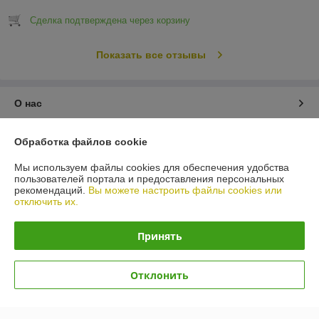
Сделка подтверждена через корзину
Показать все отзывы
О нас
Контакты
Обработка файлов cookie
Мы используем файлы cookies для обеспечения удобства
Доставка и оплата
пользователей портала и предоставления персональных
рекомендаций.
Вы можете настроить файлы cookies или
отключить их.
График работы
Принять
Полная версия сайта
Политика обработки cookies
Отклонить
Сайт создан на платформе Deal.by