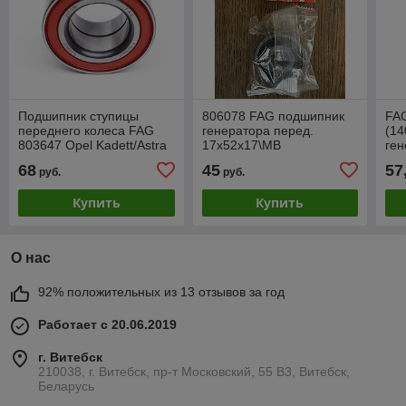
Подшипник ступицы
806078 FAG подшипник
FA
переднего колеса FAG
генератора перед.
(1
803647 Opel Kadett/Astra
17x52x17\MB
ген
<98 34x64x37
68
45
57
руб.
руб.
Купить
Купить
О нас
92% положительных из 13 отзывов за год
Работает с 20.06.2019
г. Витебск
210038, г. Витебск, пр-т Московский, 55 B3, Витебск,
Беларусь