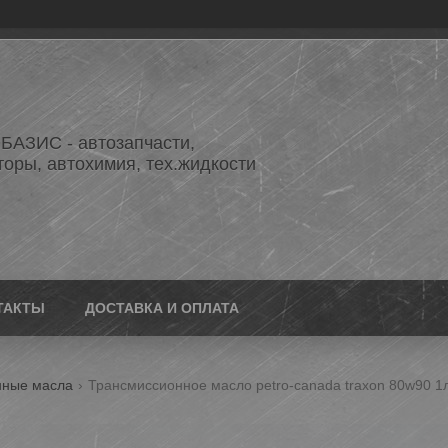
АЗИС - автозапчасти,
торы, автохимия, тех.жидкости
ТАКТЫ
ДОСТАВКА И ОПЛАТА
нные масла
Трансмиссионное масло petro-canada traxon 80w90 1