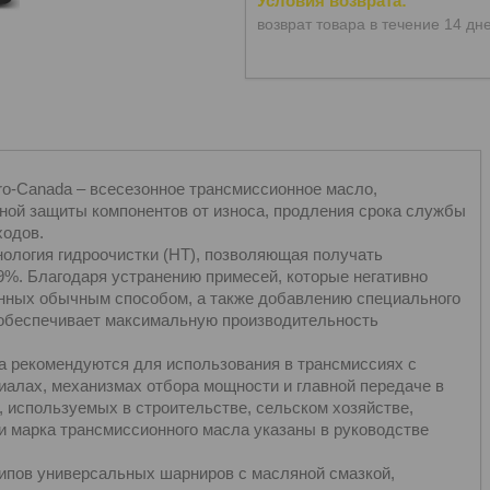
возврат товара в течение 14 дн
o-Canada – всесезонное трансмиссионное масло,
ной защиты компонентов от износа, продления срока службы
ходов.
ология гидроочистки (HT), позволяющая получать
9%. Благодаря устранению примесей, которые негативно
енных обычным способом, а также добавлению специального
обеспечивает максимальную производительность
 рекомендуются для использования в трансмиссиях с
алах, механизмах отбора мощности и главной передаче в
, используемых в строительстве, сельском хозяйстве,
и марка трансмиссионного масла указаны в руководстве
пов универсальных шарниров с масляной смазкой,