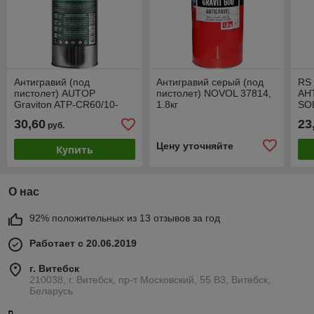
Антигравий (под
Антигравий серый (под
RS
пистолет) AUTOP
пистолет) NOVOL 37814,
АН
Graviton ATP-CR60/10-
1.8кг
SO
1/P3 (1л, серый)
пис
30,60
23
руб.
Цену уточняйте
Купить
О нас
92% положительных из 13 отзывов за год
Работает с 20.06.2019
г. Витебск
210038, г. Витебск, пр-т Московский, 55 B3, Витебск,
Беларусь