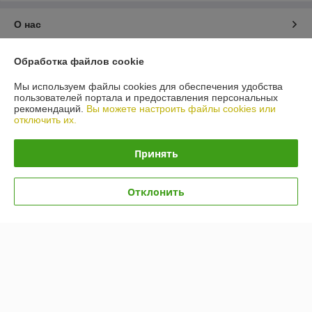
О нас
Контакты
Обработка файлов cookie
Мы используем файлы cookies для обеспечения удобства
Доставка и оплата
пользователей портала и предоставления персональных
рекомендаций.
Вы можете настроить файлы cookies или
отключить их.
График работы
Принять
Полная версия сайта
Политика обработки cookies
Отклонить
Сайт создан на платформе Deal.by