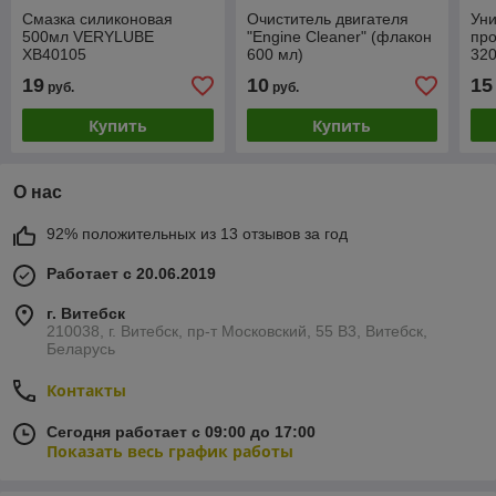
Смазка силиконовая
Очиститель двигателя
Ун
500мл VERYLUBE
"Engine Cleaner" (флакон
пр
XB40105
600 мл)
32
XB
19
10
15
руб.
руб.
Купить
Купить
О нас
92% положительных из 13 отзывов за год
Работает с 20.06.2019
г. Витебск
210038, г. Витебск, пр-т Московский, 55 B3, Витебск,
Беларусь
Контакты
Сегодня работает с 09:00 до 17:00
Показать весь график работы