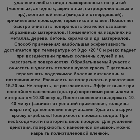
удаления любых видов лакокрасочных покрытий
(масляных, алкидных, акриловых, нитроцеллюлозных и
пр.), монтажной пены (жидкой и отвердевшей),
прикипевших прокладок, герметиков и клеев. Позволяет
быстро очистить поверхность без использования
абразивных материалов. Применяется на изделиях из
металла, дерева, бетона, керамики и др. материалов.
Способ применения: наибольшая эффективность
достигается при температуре от 0 до +20 °С и резко падает
при воздействии прямых солнечных лучей и на
разогретых поверхностях. Обрабатываемый участок
очистить и удалить отслоившуюся краску. Тщательно
перемешать содержимое баллона интенсивным
встряхиванием. Распылить на поверхность с расстояния
15-20 см. Не стирать, не разглаживать. Эффект выше при
послойном нанесении (два-три) короткими распылами с
интервалом 10-30 секунд. После нанесения выдержать 10-
40 минут (зависит от условий применения, толщины
покрытия) до появления вспучивания. Удалить старую
краску скребком. Поверхность промыть водой. При
необходимости повторить весь процесс. Для усиления
действия, поверхность с нанесенной смывкой, можно
накрыть полиэтиленовой пленкой.